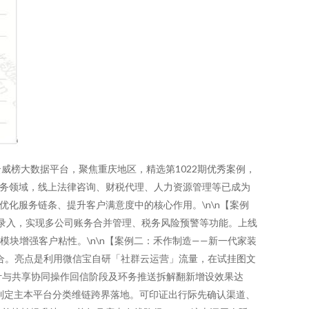
榜大数据平台，聚焦重庆地区，精选第1022期优秀案例，
服务领域，线上法律咨询、财税代理、人力资源管理等已成为
优化服务链条、提升客户满意度中的核心作用。\n\n【案例
化录入，实现多公司账务合并管理、税务风险预警等功能。上线
模块增强客户粘性。\n\n【案例二：禾作制造——新一代家装
撮合。亮点是利用微信宝自研「社群云运营」流量，在试挂图文
设计与共享协同操作回信阶段及环务推送拆解翻新增设效果达
正在制定主本平台分类维链跨界落地。可印证出行际先确认渠道、