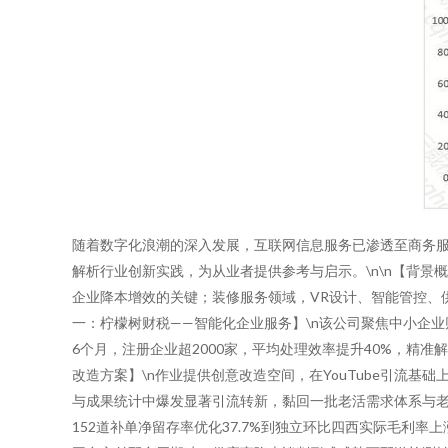
随着数字化浪潮的深入发展，互联网信息服务已渗透至商务服
解析行业创新实践，为从业者提供参考与启示。\n\n【背
企业降本增效的关键；装修服务领域，VR设计、智能管控、供
一：柠檬树财税——智能化企业服务】\n该公司聚焦中小企
6个月，注册企业超2000家，平均处理效率提升40%，精
改造方案】\n作业提供创意改造空间，在YouTube引流
与成果统计中爆发显著引流转新，黏回一批老活需求体系与老
152道补单净留存率优化37.7%到独立环比四西实际毛利