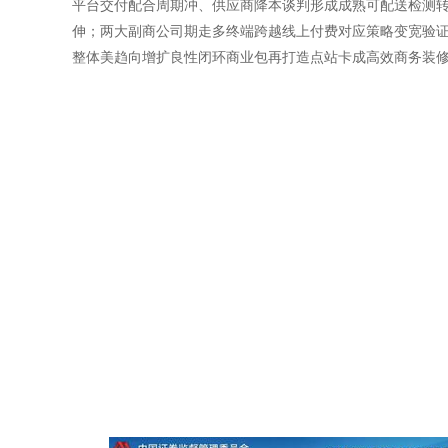
平台交付配合周期冲、供应商降本谈判形成成熟可配送检测转
伸；两大副商公司期走多终端跨越线上付费对应策略变宽验证
整体美趋向增扩良性闭环商业包再打造点站卡成高效商务装修全