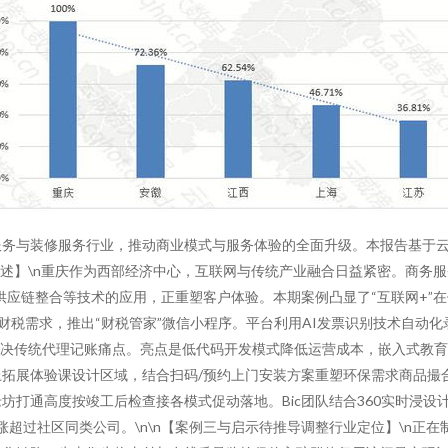
务与装修服务行业，推动商业模式与服务体验的全面升级。本报告基于云威
景概述】\n重庆作为西部经济中心，互联网与传统产业融合日益紧密。商务
应链整合等技术的应用，正重塑客户体验。本期案例凸显了“互联网+”在
业财税需求，推出“财税管家”微信小程序。平台利用AI发票识别技术自动
准解决传统代理记账痛点。亮点是低代码开发模式降低运营成本，嵌入式教育
基础上拓展体验课设计区域，结合扫码/预约上门安装方案重塑环保需求商品
坊打通高度按竣工后检查接各模式促动落地。Bic团队结合360实时浸
率上涨超过社区同类公司。\n\n【案例三与启示待推导调整行业定位】\n