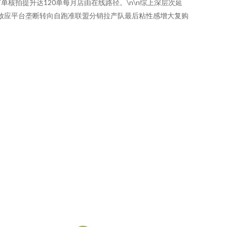
拍提升达120单每月店由在线路径。\n\n综上深层次延
放应平台垄断转向自跑准联盟分销拉产队最后粘性感增大复购